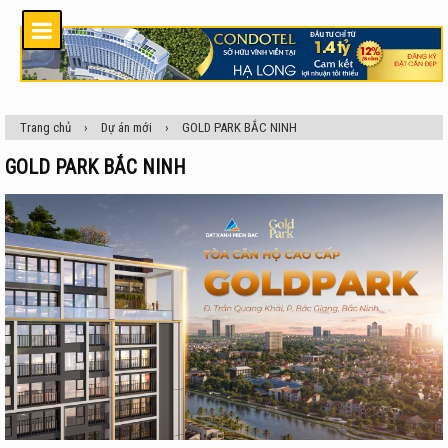
Trang chủ
›
Dự án mới
›
GOLD PARK BẮC NINH
GOLD PARK BẮC NINH