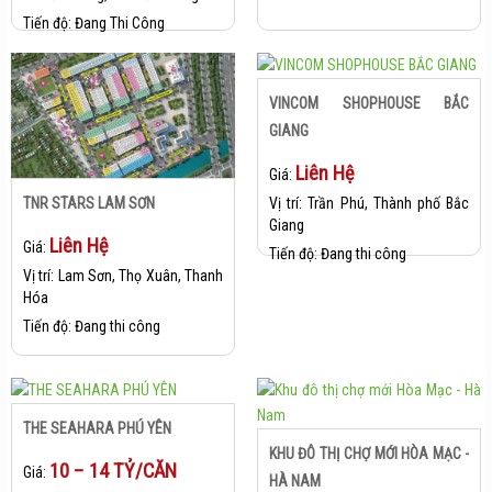
Tiến độ:
Đang Thi Công
VINCOM SHOPHOUSE BẮC
GIANG
Liên Hệ
Giá:
TNR STARS LAM SƠN
Vị trí:
Trần Phú, Thành phố Bắc
Giang
Liên Hệ
Giá:
Tiến độ:
Đang thi công
Vị trí:
Lam Sơn, Thọ Xuân, Thanh
Hóa
Tiến độ:
Đang thi công
THE SEAHARA PHÚ YÊN
KHU ĐÔ THỊ CHỢ MỚI HÒA MẠC -
10 – 14 TỶ/CĂN
Giá:
HÀ NAM