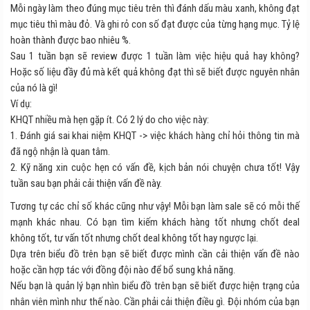
Mỗi ngày làm theo đúng mục tiêu trên thì đánh dấu màu xanh, không đạt
mục tiêu thì màu đỏ. Và ghi rỏ con số đạt được của từng hạng mục. Tỷ lệ
hoàn thành được bao nhiêu %.
Sau 1 tuần bạn sẽ review được 1 tuần làm việc hiệu quả hay không?
Hoặc số liệu đầy đủ mà kết quả không đạt thì sẽ biết được nguyên nhân
của nó là gì!
Ví dụ:
KHQT nhiều mà hẹn gặp ít. Có 2 lý do cho việc này:
1. Đánh giá sai khai niệm KHQT -> việc khách hàng chỉ hỏi thông tin mà
đã ngộ nhận là quan tâm.
2. Kỹ năng xin cuộc hẹn có vấn đề, kịch bản nói chuyện chưa tốt! Vậy
tuần sau bạn phải cải thiện vấn đề này.
Tương tự các chỉ số khác cũng như vậy! Mỗi bạn làm sale sẽ có mỗi thế
mạnh khác nhau. Có bạn tìm kiếm khách hàng tốt nhưng chốt deal
không tốt, tư vấn tốt nhưng chốt deal không tốt hay ngược lại.
Dựa trên biểu đồ trên bạn sẽ biết được mình cần cải thiện vấn đề nào
hoặc cần hợp tác với đồng đội nào để bổ sung khả năng.
Nếu bạn là quản lý bạn nhìn biểu đồ trên bạn sẽ biết được hiện trạng của
nhân viên mình như thế nào. Cần phải cải thiện điều gì. Đội nhóm của bạn