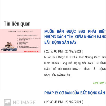
Tin liên quan
MUỐN BÁN ĐƯỢC BĐS PHẢI BIẾT
NHỮNG CÁCH TÌM KIẾM KHÁCH HÀNG
BẤT ĐỘNG SẢN NÀY!
( 23:53:00 PM - 23/02/2021 )
Muốn Bán Được BĐS Phải Biết Những Cách Tìm
Kiếm Khách Hàng Bất Động Sản Này! NHỮNG
CÁCH ĐỂ CÓ ĐƯỢC KHÁCH HÀNG BẤT ĐỘNG
SẢN TIỀM NĂNG Làm ...
Xem thêm »
PHÁP LÝ CƠ BẢN CỦA BẤT ĐỘNG SẢN
( 23:33:48 PM - 23/02/2021 )