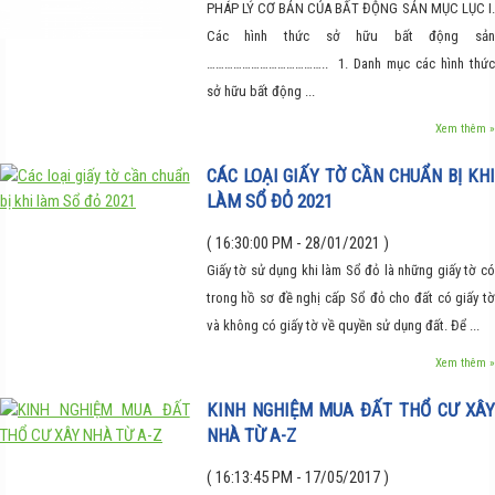
PHÁP LÝ CƠ BẢN CỦA BẤT ĐỘNG SẢN MỤC LỤC I.
Các hình thức sở hữu bất động sản
………………………………….. 1. Danh mục các hình thức
sở hữu bất động ...
Xem thêm »
CÁC LOẠI GIẤY TỜ CẦN CHUẨN BỊ KHI
LÀM SỔ ĐỎ 2021
( 16:30:00 PM - 28/01/2021 )
Giấy tờ sử dụng khi làm Sổ đỏ là những giấy tờ có
trong hồ sơ đề nghị cấp Sổ đỏ cho đất có giấy tờ
và không có giấy tờ về quyền sử dụng đất. Để ...
Xem thêm »
KINH NGHIỆM MUA ĐẤT THỔ CƯ XÂY
NHÀ TỪ A-Z
( 16:13:45 PM - 17/05/2017 )