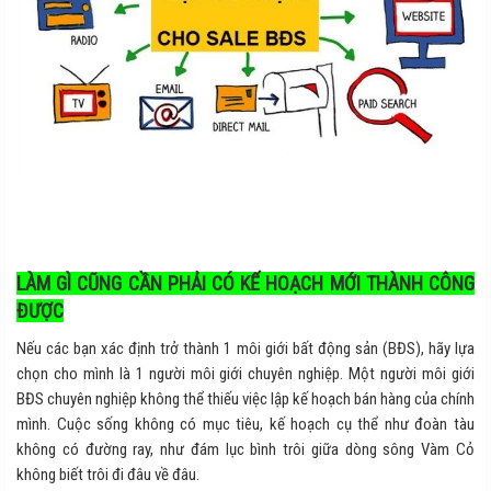
LÀM GÌ CŨNG CẦN PHẢI CÓ KẾ HOẠCH MỚI THÀNH CÔNG
ĐƯỢC
Nếu các bạn xác định trở thành 1 môi giới bất động sản (BĐS), hãy lựa
chọn cho mình là 1 người môi giới chuyên nghiệp. Một người môi giới
BĐS chuyên nghiệp không thể thiếu việc lập kế hoạch bán hàng của chính
mình. Cuộc sống không có mục tiêu, kế hoạch cụ thể như đoàn tàu
không có đường ray, như đám lục bình trôi giữa dòng sông Vàm Cỏ
không biết trôi đi đâu về đâu.