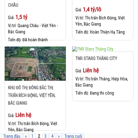
CHÂU
1,4 tỷ/lô
Giá:
1,5 tỷ
Giá:
Vị trí:
Thị trấn Bích Động, Việt
Yên, Bắc Giang
Vị trí:
Quang Châu - Việt Yên -
Bắc Giang
Tiến độ:
Hoàn Thiện Hạ Tầng
Tiến độ:
Đã hoàn thành
TNR STARS THẮNG CITY
Liên hệ
Giá:
Vị trí:
Thị trấn Thắng, Hiệp Hòa,
Bắc Giang
KHU ĐÔ THỊ ĐÔNG BẮC THỊ
Tiến độ:
Đang thi công
TRẤN BÍCH ĐỘNG, VIỆT YÊN,
BẮC GIANG
Liên hệ
Giá:
Vị trí:
Thị trấn Bích Động, Việt
Yên, Bắc Giang
Trang đầu
«
1
2
3
4
»
Trang cuối
Tiến độ:
Đang thi công