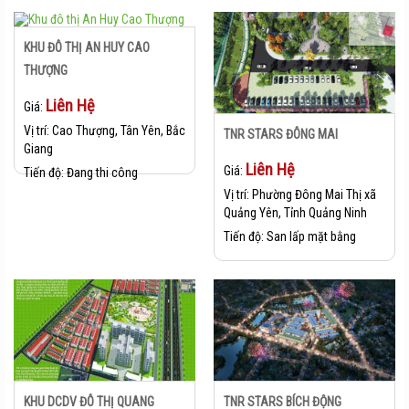
KHU ĐÔ THỊ AN HUY CAO
THƯỢNG
Liên Hệ
Giá:
Vị trí:
Cao Thượng, Tân Yên, Bắc
TNR STARS ĐÔNG MAI
Giang
Liên Hệ
Giá:
Tiến độ:
Đang thi công
Vị trí:
Phường Đông Mai Thị xã
Quảng Yên, Tỉnh Quảng Ninh
Tiến độ:
San lấp mặt bằng
KHU DCDV ĐÔ THỊ QUANG
TNR STARS BÍCH ĐỘNG