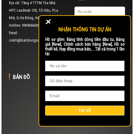
Địa chỉ: Tầng 4 TTTM Tòa Nhà
HPC Landmak 105, Tố Hữu, P.La
+
Khê, Q.Hà Đông, Hà Nội
Hotline: 0969666020
NHẬN THÔNG TIN DỰ ÁN
Email:
Hồ sơ gồm: Bảng tính dòng tiền đầu tư, Bảng
cskh@batdongsan24g.vn
giá [New], Chính sách bán hàng [New], Hồ sơ
thiết kế, Hợp đồng mua bán,... Tất cả trong 1 lần
tải.
BẢN ĐỒ
LIÊN KẾT NHANH
Trang chủ
Giới thiệu
Dự án
Liên hệ