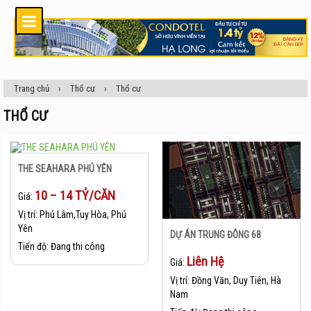
Trang chủ
›
Thổ cư
›
Thổ cư
THỔ CƯ
THE SEAHARA PHÚ YÊN
10 – 14 TỶ/CĂN
Giá:
Vị trí:
Phú Lâm,Tuy Hòa, Phú
Yên
DỰ ÁN TRUNG ĐÔNG 68
Tiến độ:
Đang thi công
Liên Hệ
Giá:
Vị trí:
Đồng Văn, Duy Tiên, Hà
Nam