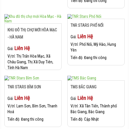
Tiến độ:
Đang thi công
TNR STARS PHỐ NỐI
KHU ĐÔ THỊ CHỢ MỚI HÒA MẠC
Liên Hệ
Giá:
- HÀ NAM
Vị trí:
Phố Nối, Mỹ Hào, Hưng
Liên Hệ
Giá:
Yên
Vị trí:
Thị Trấn Hòa Mạc, Xã
Tiến độ:
Đang thi công
Châu Giang, Thị Xã Duy Tiên,
Tỉnh Hà Nam
Tiến độ:
Đang Thi Công
TNR STARS BỈM SƠN
TMS BẮC GIANG
Liên Hệ
Liên Hệ
Giá:
Giá:
Vị trí:
Lam Sơn, Bỉm Sơn, Thanh
Vị trí:
Xã Tân Tiến, Thành phố
Hoá
Bắc Giang, Bắc Giang
Tiến độ:
Đang thi công
Tiến độ:
Cập Nhật