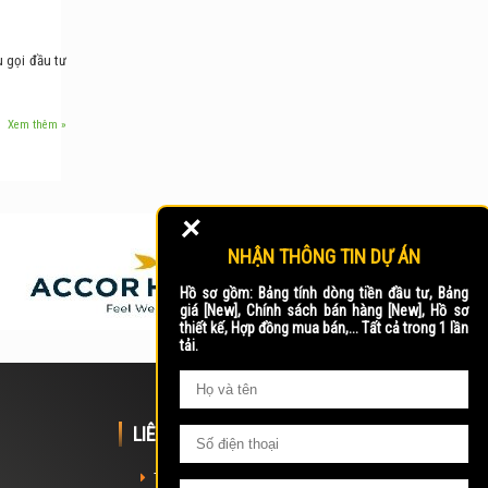
u gọi đầu tư
Xem thêm »
+
NHẬN THÔNG TIN DỰ ÁN
Hồ sơ gồm: Bảng tính dòng tiền đầu tư, Bảng
giá [New], Chính sách bán hàng [New], Hồ sơ
thiết kế, Hợp đồng mua bán,... Tất cả trong 1 lần
tải.
LIÊN KẾT NHANH
Trang chủ