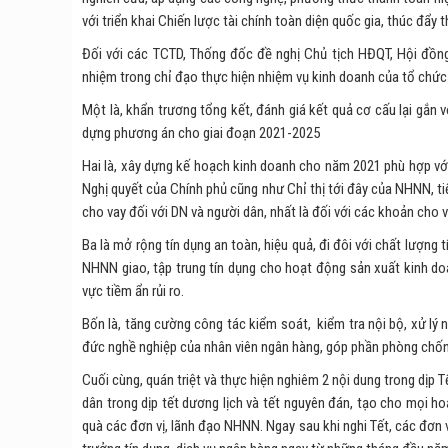
với triển khai Chiến lược tài chính toàn diện quốc gia, thúc đẩy 
Đối với các TCTD, Thống đốc đề nghị Chủ tịch HĐQT, Hội đồn
nhiệm trong chỉ đạo thực hiện nhiệm vụ kinh doanh của tổ chức
Một là, khẩn trương tổng kết, đánh giá kết quả cơ cấu lại gắn 
dựng phương án cho giai đoạn 2021-2025
Hai là, xây dựng kế hoạch kinh doanh cho năm 2021 phù hợp với 
Nghị quyết của Chính phủ cũng như Chỉ thị tới đây của NHNN, tiếp
cho vay đối với DN và người dân, nhất là đối với các khoản cho v
Ba là mở rộng tín dụng an toàn, hiệu quả, đi đôi với chất lượng
NHNN giao, tập trung tín dụng cho hoạt động sản xuất kinh doan
vực tiềm ẩn rủi ro.
Bốn là, tăng cường công tác kiểm soát, kiểm tra nội bộ, xử lý
đức nghề nghiệp của nhân viên ngân hàng, góp phần phòng chốn
Cuối cùng, quán triệt và thực hiện nghiêm 2 nội dung trong dịp T
dân trong dịp tết dương lịch và tết nguyên đán, tạo cho mọi h
quà các đơn vị, lãnh đạo NHNN. Ngay sau khi nghi Tết, các đơn 