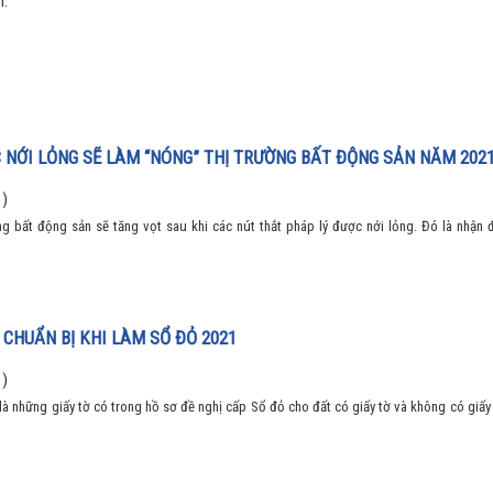
m.
 NỚI LỎNG SẼ LÀM “NÓNG” THỊ TRƯỜNG BẤT ĐỘNG SẢN NĂM 202
 )
g bất động sản sẽ tăng vọt sau khi các nút thắt pháp lý được nới lỏng. Đó là nhận 
 CHUẨN BỊ KHI LÀM SỔ ĐỎ 2021
 )
là những giấy tờ có trong hồ sơ đề nghị cấp Sổ đỏ cho đất có giấy tờ và không có giấy