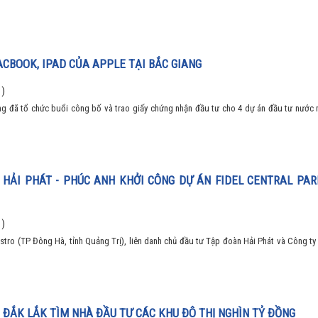
CBOOK, IPAD CỦA APPLE TẠI BẮC GIANG
 )
ng đã tổ chức buổi công bố và trao giấy chứng nhận đầu tư cho 4 dự án đầu tư nước 
 HẢI PHÁT - PHÚC ANH KHỞI CÔNG DỰ ÁN FIDEL CENTRAL PA
 )
Castro (TP Đông Hà, tỉnh Quảng Trị), liên danh chủ đầu tư Tập đoàn Hải Phát và Công 
, ĐẮK LẮK TÌM NHÀ ĐẦU TƯ CÁC KHU ĐÔ THỊ NGHÌN TỶ ĐỒNG