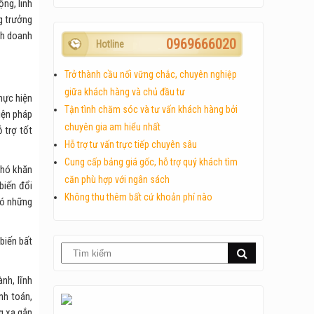
ng, linh
g trưởng
inh doanh
0969666020
Hotline
Trở thành cầu nối vững chắc, chuyên nghiệp
giữa khách hàng và chủ đầu tư
hực hiện
Tận tình chăm sóc và tư vấn khách hàng bởi
iện pháp
chuyên gia am hiểu nhất
 trợ tốt
Hỗ trợ tư vấn trực tiếp chuyên sâu
Cung cấp bảng giá gốc, hỗ trợ quý khách tìm
khó khăn
căn phù hợp với ngân sách
biến đổi
Không thu thêm bất cứ khoản phí nào
có những
 biến bất
nh, lĩnh
nh toán,
g xa gắn