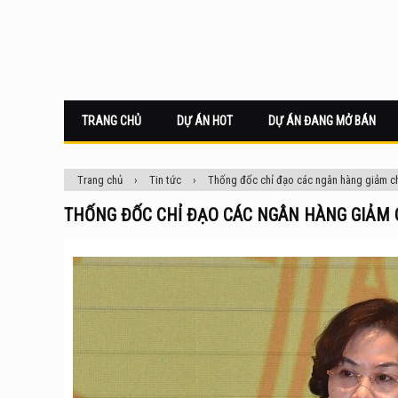
TRANG CHỦ
DỰ ÁN HOT
DỰ ÁN ĐANG MỞ BÁN
Trang chủ
›
Tin tức
›
Thống đốc chỉ đạo các ngân hàng giảm chỉ
THỐNG ĐỐC CHỈ ĐẠO CÁC NGÂN HÀNG GIẢM C