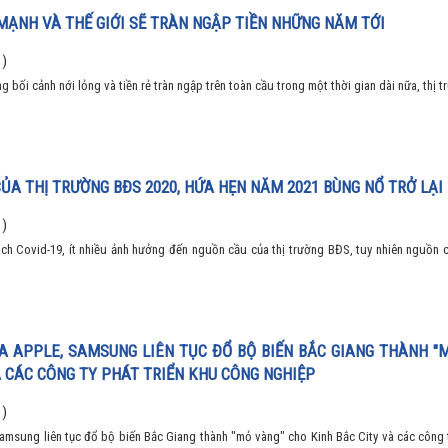
 MẠNH VÀ THẾ GIỚI SẼ TRÀN NGẬP TIỀN NHỮNG NĂM TỚI
 )
 bối cảnh nới lỏng và tiền rẻ tràn ngập trên toàn cầu trong một thời gian dài nữa, thị 
CỦA THỊ TRƯỜNG BĐS 2020, HỨA HẸN NĂM 2021 BÙNG NỔ TRỞ LẠI
 )
ch Covid-19, ít nhiều ảnh hưởng đến nguồn cầu của thị trường BĐS, tuy nhiên nguồn c
A APPLE, SAMSUNG LIÊN TỤC ĐỔ BỘ BIẾN BẮC GIANG THÀNH "
À CÁC CÔNG TY PHÁT TRIỂN KHU CÔNG NGHIỆP
 )
amsung liên tục đổ bộ biến Bắc Giang thành "mỏ vàng" cho Kinh Bắc City và các công t