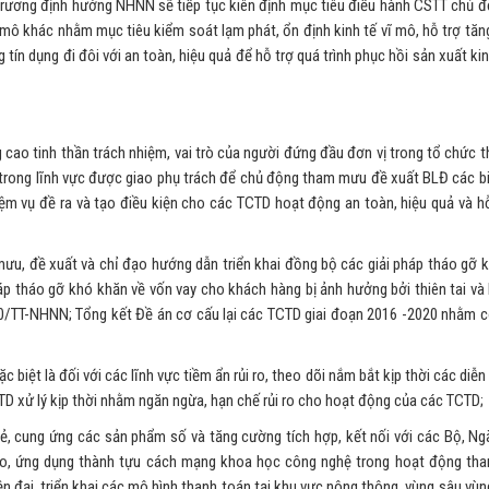
trương định hướng NHNN sẽ tiếp tục kiên định mục tiêu điều hành CSTT chủ độ
vĩ mô khác nhằm mục tiêu kiểm soát lạm phát, ổn định kinh tế vĩ mô, hỗ trợ tăn
g tín dụng đi đôi với an toàn, hiệu quả để hỗ trợ quá trình phục hồi sản xuất k
cao tinh thần trách nhiệm, vai trò của người đứng đầu đơn vị trong tổ chức t
h trong lĩnh vực được giao phụ trách để chủ động tham mưu đề xuất BLĐ các b
ệm vụ đề ra và tạo điều kiện cho các TCTD hoạt động an toàn, hiệu quả và hỗ
mưu, đề xuất và chỉ đạo hướng dẫn triển khai đồng bộ các giải pháp tháo gỡ 
áp tháo gỡ khó khăn về vốn vay cho khách hàng bị ảnh hưởng bởi thiên tai và 
20/TT-NHNN; Tổng kết Đề án cơ cấu lại các TCTD giai đoạn 2016 -2020 nhằm 
iệt là đối với các lĩnh vực tiềm ẩn rủi ro, theo dõi nắm bắt kịp thời các diễn
CTD xử lý kịp thời nhằm ngăn ngừa, hạn chế rủi ro cho hoạt động của các TCTD;
, cung ứng các sản phẩm số và tăng cường tích hợp, kết nối với các Bộ, Ngà
tạo, ứng dụng thành tựu cách mạng khoa học công nghệ trong hoạt động tha
 đại, triển khai các mô hình thanh toán tại khu vực nông thông, vùng sâu vùn