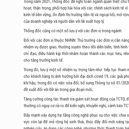
Trong năm 2021, Thống đốc đề nghị toàn ngành quán triệt chủ 
hoạt, thận trọng, phối hợp hài hòa với các chính sách kinh tế 
kinh tế bền vững, ổn định thị trường tiền tệ và ngoại hối, mở rộn
của doanh nghiệp và người dân với lãi suất hợp lý.
Thống đốc cũng có một số lưu ý với các đơn vị trong ngành.
Đối với các đơn vị thuộc NHNN: Thủ trưởng các đơn vị cần nâng 
nhiệm vụ được giao; thường xuyên theo dõi diễn biến, tình hìn
chỉ đạo, điều hành kịp thời nhằm hoàn thành các mục tiêu, nhi
cho tăng trưởng kinh tế.
Trong đó, lưu ý một số nhiệm vụ trọng tâm như: tiếp tục tham 
cho khách hàng bị ảnh hưởng bởi đại dịch covid 19, các giải ph
khí hậu, trong đó có việc sửa đổi, bổ sung Thông tư số 01/20
đề xuất đối với Đề án trong giai đoạn mới;
Tăng cường công tác thanh tra giám sát hoạt động của TCTD, đặc b
thường có nguy cơ rủi ro để kiến nghị, khuyến nghị, cảnh báo T
Đẩy mạnh xây dựng hạ tầng công nghệ phục vụ cho việc chia sẻ
vực còn lại để mở rộng hệ sinh thái, thúc đẩy đổi mới sáng 
nghiên cứu, áp dụng các công nghệ, phương thức thanh toán hiện