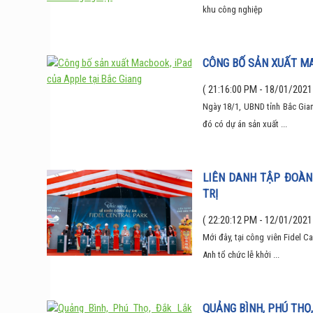
khu công nghiệp
CÔNG BỐ SẢN XUẤT MA
( 21:16:00 PM - 18/01/2021
Ngày 18/1, UBND tỉnh Bắc Gia
đó có dự án sản xuất ...
LIÊN DANH TẬP ĐOÀN
TRỊ
( 22:20:12 PM - 12/01/2021
Mới đây, tại công viên Fidel 
Anh tổ chức lễ khởi ...
QUẢNG BÌNH, PHÚ THỌ