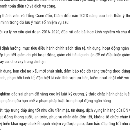
thanh toán điện tử và dịch vụ công.
g thành viên và Tổng Giám đốc, GIám đốc các TCTD nâng cao tinh thần ý th
 mình trong đó lưu ý một số nhiệm vụ sau:
với xử lý nợ xấu giai đoạn 2016-2020, đúc rút các bài học kinh nghiệm và chủ 
định hướng, mục tiêu điều hành chính sách tiền tệ, tín dụng, hoạt động ngân 
 tục tiết giảm chi phí hoạt động, giảm chỉ tiêu lợi nhuận để có điều kiện giảm
ay cũ, cho vay trung dài hạn.
 tín dụng, hạn chế nợ xấu mới phát sinh, đảm bảo tốc độ tăng trưởng theo đúng 
h, phục hồi kinh tế, đặc biệt là các lĩnh vực ưu tiên, kiểm soát chặt chẽ với 
 nghiêm các sai phạm để nâng cao kỷ luật kỷ cương, ý thức chấp hành pháp luậ
g ngăn ngừa hạn chế vi phạm pháp luật trong hoạt động ngân hàng.
ết: tập trung đáp ứng tốt nhu cầu tiền mặt, tín dụng, dịch vụ ngân hàng của DN
oạt động thong suốt, an toàn, phục vụ nhân dân đón tết, không tổ chức chúc t
vị triển khai ngay các kế hoạch nhiệm vụ được giao, đảm bảo đáp ứng tốt nhu 