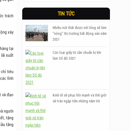
TIN TỨC
ức trách
Nhiều nút thắt được nới lỏng sẽ làm
động xây
“nóng” thị trường bất động sản năm
2021
hàng tại
Các loại giấy tờ cần chuẩn bị khi
 lãi suất
làm Sổ đỏ 2021
chỉ tiêu
các lĩnh
t và đạo
Kinh tế sẽ phục hồi mạnh và thế giới
sẽ tràn ngập tiền những năm tới
 và người
ết, tặng
cầu tăng