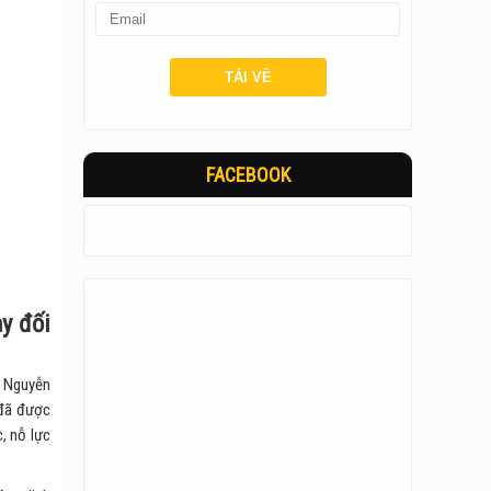
FACEBOOK
ay đối
) Nguyễn
 đã được
, nỗ lực